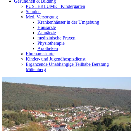
Gesundheit & Bildung
PUSTEBLUME - Kindergarten
Schulen
Med. Versorgung
Krankenhäuser in der Umgebung
Hausärzte
Zahnärzte
medizinische Praxen
Physiotherapie
Apotheken
Ehrenamtskarte
Kinder- und Jugendhospizdienst
Ergänzende Unabhängige Teilhabe Beratung
Miltenberg