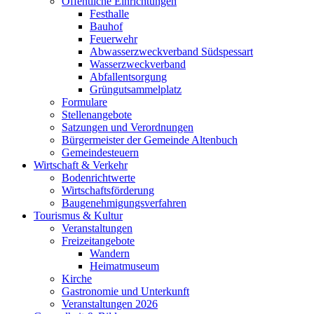
Öffentliche Einrichtungen
Festhalle
Bauhof
Feuerwehr
Abwasserzweckverband Südspessart
Wasserzweckverband
Abfallentsorgung
Grüngutsammelplatz
Formulare
Stellenangebote
Satzungen und Verordnungen
Bürgermeister der Gemeinde Altenbuch
Gemeindesteuern
Wirtschaft & Verkehr
Bodenrichtwerte
Wirtschaftsförderung
Baugenehmigungsverfahren
Tourismus & Kultur
Veranstaltungen
Freizeitangebote
Wandern
Heimatmuseum
Kirche
Gastronomie und Unterkunft
Veranstaltungen 2026