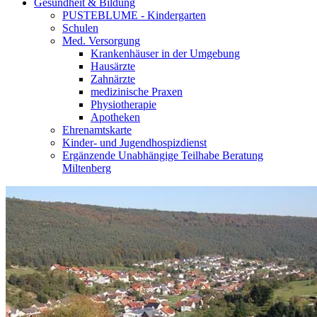
Gesundheit & Bildung
PUSTEBLUME - Kindergarten
Schulen
Med. Versorgung
Krankenhäuser in der Umgebung
Hausärzte
Zahnärzte
medizinische Praxen
Physiotherapie
Apotheken
Ehrenamtskarte
Kinder- und Jugendhospizdienst
Ergänzende Unabhängige Teilhabe Beratung
Miltenberg