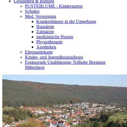
Gesundheit & Bildung
PUSTEBLUME - Kindergarten
Schulen
Med. Versorgung
Krankenhäuser in der Umgebung
Hausärzte
Zahnärzte
medizinische Praxen
Physiotherapie
Apotheken
Ehrenamtskarte
Kinder- und Jugendhospizdienst
Ergänzende Unabhängige Teilhabe Beratung
Miltenberg