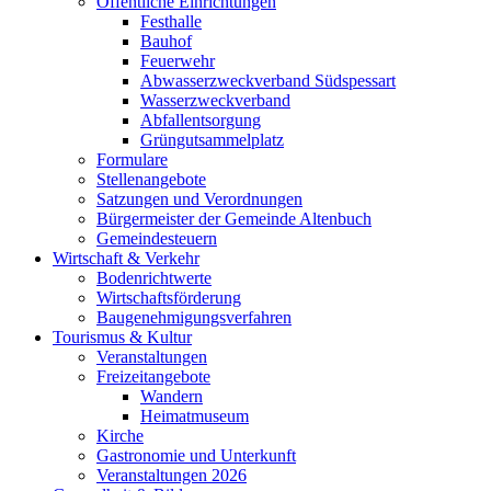
Öffentliche Einrichtungen
Festhalle
Bauhof
Feuerwehr
Abwasserzweckverband Südspessart
Wasserzweckverband
Abfallentsorgung
Grüngutsammelplatz
Formulare
Stellenangebote
Satzungen und Verordnungen
Bürgermeister der Gemeinde Altenbuch
Gemeindesteuern
Wirtschaft & Verkehr
Bodenrichtwerte
Wirtschaftsförderung
Baugenehmigungsverfahren
Tourismus & Kultur
Veranstaltungen
Freizeitangebote
Wandern
Heimatmuseum
Kirche
Gastronomie und Unterkunft
Veranstaltungen 2026