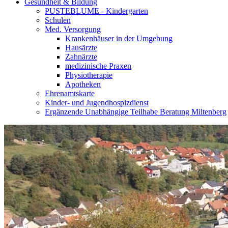
Gesundheit & Bildung
PUSTEBLUME - Kindergarten
Schulen
Med. Versorgung
Krankenhäuser in der Umgebung
Hausärzte
Zahnärzte
medizinische Praxen
Physiotherapie
Apotheken
Ehrenamtskarte
Kinder- und Jugendhospizdienst
Ergänzende Unabhängige Teilhabe Beratung Miltenberg