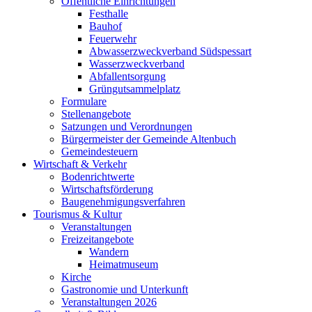
Öffentliche Einrichtungen
Festhalle
Bauhof
Feuerwehr
Abwasserzweckverband Südspessart
Wasserzweckverband
Abfallentsorgung
Grüngutsammelplatz
Formulare
Stellenangebote
Satzungen und Verordnungen
Bürgermeister der Gemeinde Altenbuch
Gemeindesteuern
Wirtschaft & Verkehr
Bodenrichtwerte
Wirtschaftsförderung
Baugenehmigungsverfahren
Tourismus & Kultur
Veranstaltungen
Freizeitangebote
Wandern
Heimatmuseum
Kirche
Gastronomie und Unterkunft
Veranstaltungen 2026