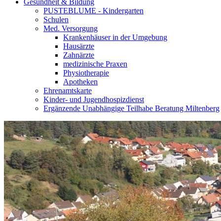
Gesundheit & Bildung
PUSTEBLUME - Kindergarten
Schulen
Med. Versorgung
Krankenhäuser in der Umgebung
Hausärzte
Zahnärzte
medizinische Praxen
Physiotherapie
Apotheken
Ehrenamtskarte
Kinder- und Jugendhospizdienst
Ergänzende Unabhängige Teilhabe Beratung Miltenberg