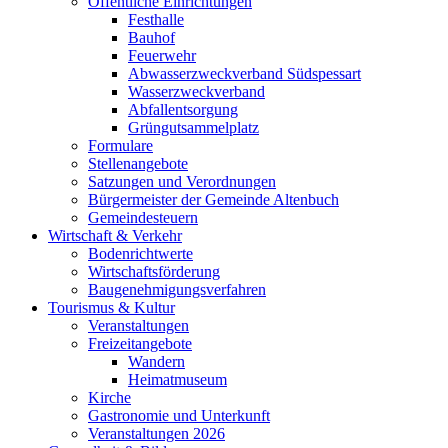
Öffentliche Einrichtungen
Festhalle
Bauhof
Feuerwehr
Abwasserzweckverband Südspessart
Wasserzweckverband
Abfallentsorgung
Grüngutsammelplatz
Formulare
Stellenangebote
Satzungen und Verordnungen
Bürgermeister der Gemeinde Altenbuch
Gemeindesteuern
Wirtschaft & Verkehr
Bodenrichtwerte
Wirtschaftsförderung
Baugenehmigungsverfahren
Tourismus & Kultur
Veranstaltungen
Freizeitangebote
Wandern
Heimatmuseum
Kirche
Gastronomie und Unterkunft
Veranstaltungen 2026