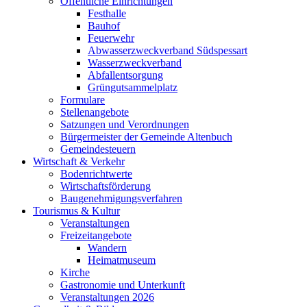
Öffentliche Einrichtungen
Festhalle
Bauhof
Feuerwehr
Abwasserzweckverband Südspessart
Wasserzweckverband
Abfallentsorgung
Grüngutsammelplatz
Formulare
Stellenangebote
Satzungen und Verordnungen
Bürgermeister der Gemeinde Altenbuch
Gemeindesteuern
Wirtschaft & Verkehr
Bodenrichtwerte
Wirtschaftsförderung
Baugenehmigungsverfahren
Tourismus & Kultur
Veranstaltungen
Freizeitangebote
Wandern
Heimatmuseum
Kirche
Gastronomie und Unterkunft
Veranstaltungen 2026