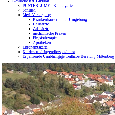
Gesundheit & Bildung
PUSTEBLUME - Kindergarten
Schulen
Med. Versorgung
Krankenhäuser in der Umgebung
Hausärzte
Zahnärzte
medizinische Praxen
Physiotherapie
Apotheken
Ehrenamtskarte
Kinder- und Jugendhospizdienst
Ergänzende Unabhängige Teilhabe Beratung Miltenberg