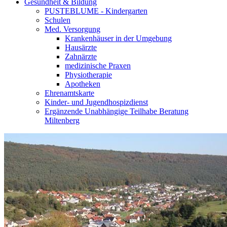
Gesundheit & Bildung
PUSTEBLUME - Kindergarten
Schulen
Med. Versorgung
Krankenhäuser in der Umgebung
Hausärzte
Zahnärzte
medizinische Praxen
Physiotherapie
Apotheken
Ehrenamtskarte
Kinder- und Jugendhospizdienst
Ergänzende Unabhängige Teilhabe Beratung
Miltenberg