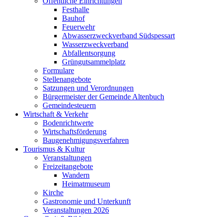
Öffentliche Einrichtungen
Festhalle
Bauhof
Feuerwehr
Abwasserzweckverband Südspessart
Wasserzweckverband
Abfallentsorgung
Grüngutsammelplatz
Formulare
Stellenangebote
Satzungen und Verordnungen
Bürgermeister der Gemeinde Altenbuch
Gemeindesteuern
Wirtschaft & Verkehr
Bodenrichtwerte
Wirtschaftsförderung
Baugenehmigungsverfahren
Tourismus & Kultur
Veranstaltungen
Freizeitangebote
Wandern
Heimatmuseum
Kirche
Gastronomie und Unterkunft
Veranstaltungen 2026