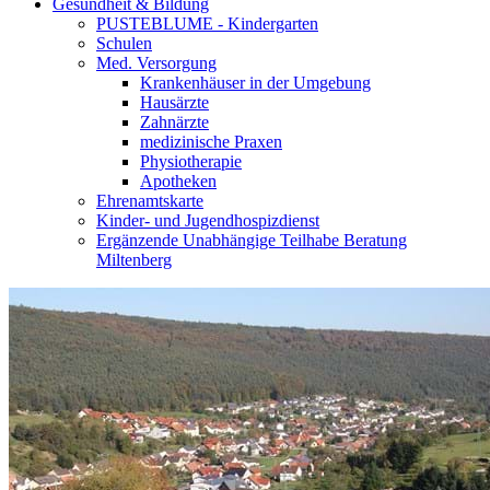
Gesundheit & Bildung
PUSTEBLUME - Kindergarten
Schulen
Med. Versorgung
Krankenhäuser in der Umgebung
Hausärzte
Zahnärzte
medizinische Praxen
Physiotherapie
Apotheken
Ehrenamtskarte
Kinder- und Jugendhospizdienst
Ergänzende Unabhängige Teilhabe Beratung
Miltenberg