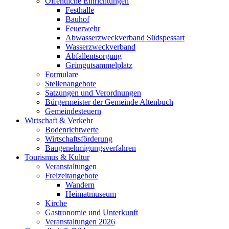
Öffentliche Einrichtungen
Festhalle
Bauhof
Feuerwehr
Abwasserzweckverband Südspessart
Wasserzweckverband
Abfallentsorgung
Grüngutsammelplatz
Formulare
Stellenangebote
Satzungen und Verordnungen
Bürgermeister der Gemeinde Altenbuch
Gemeindesteuern
Wirtschaft & Verkehr
Bodenrichtwerte
Wirtschaftsförderung
Baugenehmigungsverfahren
Tourismus & Kultur
Veranstaltungen
Freizeitangebote
Wandern
Heimatmuseum
Kirche
Gastronomie und Unterkunft
Veranstaltungen 2026