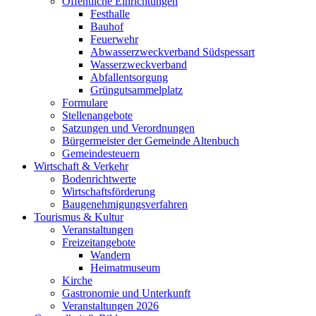
Öffentliche Einrichtungen
Festhalle
Bauhof
Feuerwehr
Abwasserzweckverband Südspessart
Wasserzweckverband
Abfallentsorgung
Grüngutsammelplatz
Formulare
Stellenangebote
Satzungen und Verordnungen
Bürgermeister der Gemeinde Altenbuch
Gemeindesteuern
Wirtschaft & Verkehr
Bodenrichtwerte
Wirtschaftsförderung
Baugenehmigungsverfahren
Tourismus & Kultur
Veranstaltungen
Freizeitangebote
Wandern
Heimatmuseum
Kirche
Gastronomie und Unterkunft
Veranstaltungen 2026