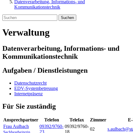
Datenverarbeitung, Informations- und
Kommunikationstechnik
Suchen
Verwaltung
Datenverarbeitung, Informations- und
Kommunikationstechnik
Aufgaben / Dienstleistungen
Datenschutzrecht
EDV-Systembetreuung
Internetpräsenz
Für Sie zuständig
Ansprechpartner
Telefon
Telefax
Zimmer
E-
Frau Aulbach
09392/9760-
09392/9760-
02
s.aulbach@st
23
18
Sachbearbeiterin