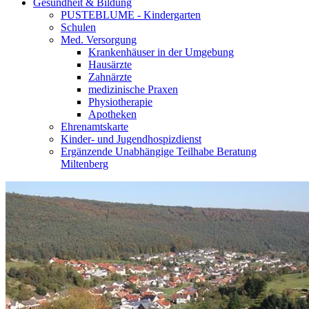
Gesundheit & Bildung
PUSTEBLUME - Kindergarten
Schulen
Med. Versorgung
Krankenhäuser in der Umgebung
Hausärzte
Zahnärzte
medizinische Praxen
Physiotherapie
Apotheken
Ehrenamtskarte
Kinder- und Jugendhospizdienst
Ergänzende Unabhängige Teilhabe Beratung
Miltenberg