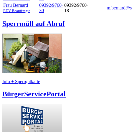
Frau Bernard
09392/9760-
09392/9760-
m.bernard@st
30
18
EDV-Beauftragte
Sperrmüll auf Abruf
Info + Sperrgutkarte
BürgerServicePortal