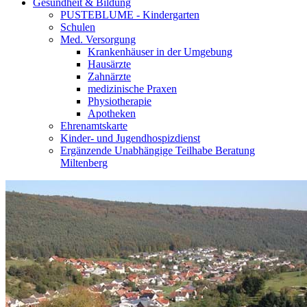
Gesundheit & Bildung
PUSTEBLUME - Kindergarten
Schulen
Med. Versorgung
Krankenhäuser in der Umgebung
Hausärzte
Zahnärzte
medizinische Praxen
Physiotherapie
Apotheken
Ehrenamtskarte
Kinder- und Jugendhospizdienst
Ergänzende Unabhängige Teilhabe Beratung
Miltenberg