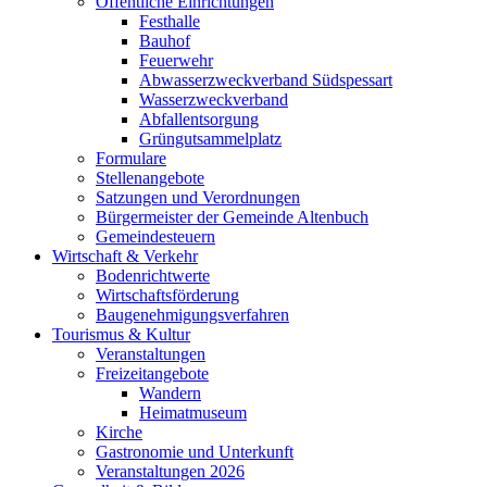
Öffentliche Einrichtungen
Festhalle
Bauhof
Feuerwehr
Abwasserzweckverband Südspessart
Wasserzweckverband
Abfallentsorgung
Grüngutsammelplatz
Formulare
Stellenangebote
Satzungen und Verordnungen
Bürgermeister der Gemeinde Altenbuch
Gemeindesteuern
Wirtschaft & Verkehr
Bodenrichtwerte
Wirtschaftsförderung
Baugenehmigungsverfahren
Tourismus & Kultur
Veranstaltungen
Freizeitangebote
Wandern
Heimatmuseum
Kirche
Gastronomie und Unterkunft
Veranstaltungen 2026