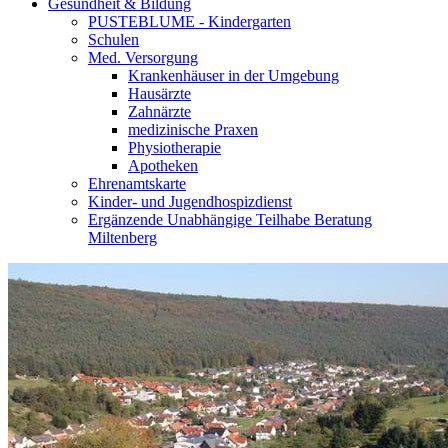
Gesundheit & Bildung
PUSTEBLUME - Kindergarten
Schulen
Med. Versorgung
Krankenhäuser in der Umgebung
Hausärzte
Zahnärzte
medizinische Praxen
Physiotherapie
Apotheken
Ehrenamtskarte
Kinder- und Jugendhospizdienst
Ergänzende Unabhängige Teilhabe Beratung
Miltenberg