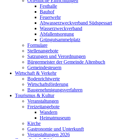
Öffentliche Einrichtungen
Festhalle
Bauhof
Feuerwehr
Abwasserzweckverband Südspessart
Wasserzweckverband
Abfallentsorgung
Grüngutsammelplatz
Formulare
Stellenangebote
Satzungen und Verordnungen
Bürgermeister der Gemeinde Altenbuch
Gemeindesteuern
Wirtschaft & Verkehr
Bodenrichtwerte
Wirtschaftsförderung
Baugenehmigungsverfahren
Tourismus & Kultur
Veranstaltungen
Freizeitangebote
Wandern
Heimatmuseum
Kirche
Gastronomie und Unterkunft
Veranstaltungen 2026