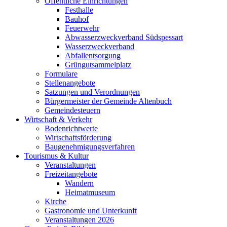
Öffentliche Einrichtungen
Festhalle
Bauhof
Feuerwehr
Abwasserzweckverband Südspessart
Wasserzweckverband
Abfallentsorgung
Grüngutsammelplatz
Formulare
Stellenangebote
Satzungen und Verordnungen
Bürgermeister der Gemeinde Altenbuch
Gemeindesteuern
Wirtschaft & Verkehr
Bodenrichtwerte
Wirtschaftsförderung
Baugenehmigungsverfahren
Tourismus & Kultur
Veranstaltungen
Freizeitangebote
Wandern
Heimatmuseum
Kirche
Gastronomie und Unterkunft
Veranstaltungen 2026