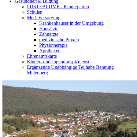
Gesundheit & Bildung
PUSTEBLUME - Kindergarten
Schulen
Med. Versorgung
Krankenhäuser in der Umgebung
Hausärzte
Zahnärzte
medizinische Praxen
Physiotherapie
Apotheken
Ehrenamtskarte
Kinder- und Jugendhospizdienst
Ergänzende Unabhängige Teilhabe Beratung
Miltenberg