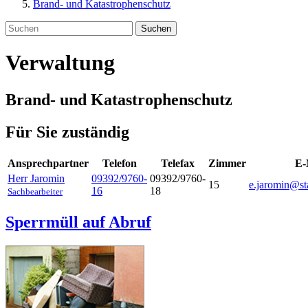
Brand- und Katastrophenschutz
Suchen
Verwaltung
Brand- und Katastrophenschutz
Für Sie zuständig
Ansprechpartner
Telefon
Telefax
Zimmer
E-
Herr Jaromin
09392/9760-
09392/9760-
15
e.jaromin@st
16
18
Sachbearbeiter
Sperrmüll auf Abruf