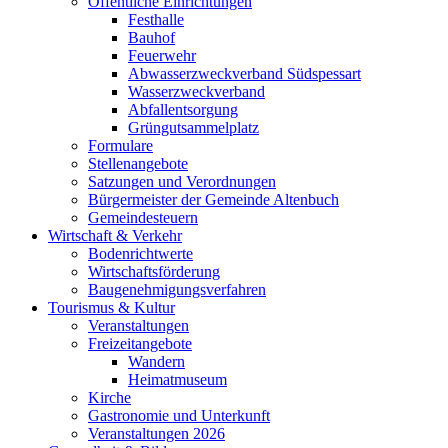
Öffentliche Einrichtungen
Festhalle
Bauhof
Feuerwehr
Abwasserzweckverband Südspessart
Wasserzweckverband
Abfallentsorgung
Grüngutsammelplatz
Formulare
Stellenangebote
Satzungen und Verordnungen
Bürgermeister der Gemeinde Altenbuch
Gemeindesteuern
Wirtschaft & Verkehr
Bodenrichtwerte
Wirtschaftsförderung
Baugenehmigungsverfahren
Tourismus & Kultur
Veranstaltungen
Freizeitangebote
Wandern
Heimatmuseum
Kirche
Gastronomie und Unterkunft
Veranstaltungen 2026