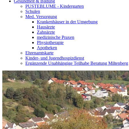
Gesundheit & Bildung
PUSTEBLUME - Kindergarten
Schulen
Med. Versorgung
Krankenhäuser in der Umgebung
Hausärzte
Zahnärzte
medizinische Praxen
Physiotherapie
Apotheken
Ehrenamtskarte
Kinder- und Jugendhospizdienst
Ergänzende Unabhängige Teilhabe Beratung Miltenberg