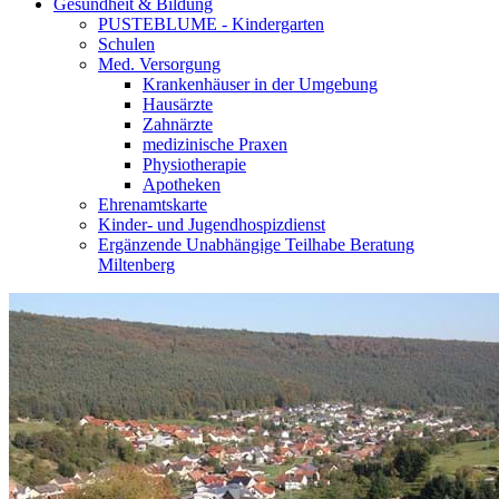
Gesundheit & Bildung
PUSTEBLUME - Kindergarten
Schulen
Med. Versorgung
Krankenhäuser in der Umgebung
Hausärzte
Zahnärzte
medizinische Praxen
Physiotherapie
Apotheken
Ehrenamtskarte
Kinder- und Jugendhospizdienst
Ergänzende Unabhängige Teilhabe Beratung
Miltenberg