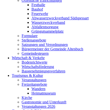
Öffentliche Einrichtungen
Festhalle
Bauhof
Feuerwehr
Abwasserzweckverband Südspessart
Wasserzweckverband
Abfallentsorgung
Grüngutsammelplatz
Formulare
Stellenangebote
Satzungen und Verordnungen
Bürgermeister der Gemeinde Altenbuch
Gemeindesteuern
Wirtschaft & Verkehr
Bodenrichtwerte
Wirtschaftsförderung
Baugenehmigungsverfahren
Tourismus & Kultur
Veranstaltungen
Freizeitangebote
Wandern
Heimatmuseum
Kirche
Gastronomie und Unterkunft
Veranstaltungen 2026