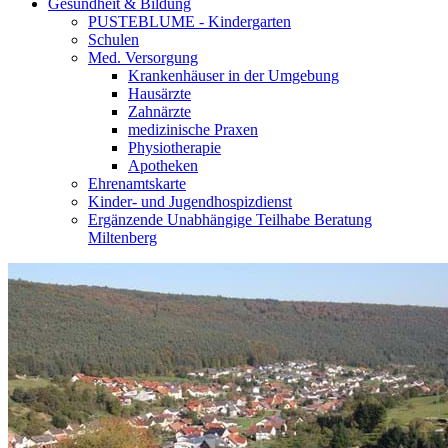
Gesundheit & Bildung
PUSTEBLUME - Kindergarten
Schulen
Med. Versorgung
Krankenhäuser in der Umgebung
Hausärzte
Zahnärzte
medizinische Praxen
Physiotherapie
Apotheken
Ehrenamtskarte
Kinder- und Jugendhospizdienst
Ergänzende Unabhängige Teilhabe Beratung
Miltenberg