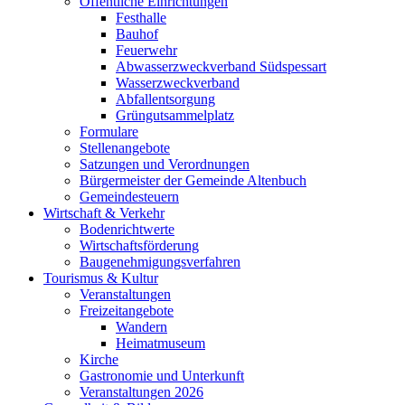
Öffentliche Einrichtungen
Festhalle
Bauhof
Feuerwehr
Abwasserzweckverband Südspessart
Wasserzweckverband
Abfallentsorgung
Grüngutsammelplatz
Formulare
Stellenangebote
Satzungen und Verordnungen
Bürgermeister der Gemeinde Altenbuch
Gemeindesteuern
Wirtschaft & Verkehr
Bodenrichtwerte
Wirtschaftsförderung
Baugenehmigungsverfahren
Tourismus & Kultur
Veranstaltungen
Freizeitangebote
Wandern
Heimatmuseum
Kirche
Gastronomie und Unterkunft
Veranstaltungen 2026