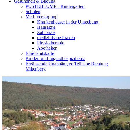
Gesundheit & Bildung
PUSTEBLUME - Kindergarten
Schulen
Med. Versorgung
Krankenhäuser in der Umgebung
Hausärzte
Zahnärzte
medizinische Praxen
Physiotherapie
Apotheken
Ehrenamtskarte
Kinder- und Jugendhospizdienst
Ergänzende Unabhängige Teilhabe Beratung
Miltenberg