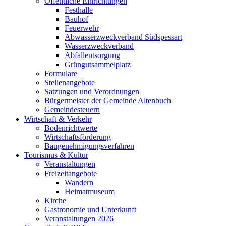
Öffentliche Einrichtungen
Festhalle
Bauhof
Feuerwehr
Abwasserzweckverband Südspessart
Wasserzweckverband
Abfallentsorgung
Grüngutsammelplatz
Formulare
Stellenangebote
Satzungen und Verordnungen
Bürgermeister der Gemeinde Altenbuch
Gemeindesteuern
Wirtschaft & Verkehr
Bodenrichtwerte
Wirtschaftsförderung
Baugenehmigungsverfahren
Tourismus & Kultur
Veranstaltungen
Freizeitangebote
Wandern
Heimatmuseum
Kirche
Gastronomie und Unterkunft
Veranstaltungen 2026