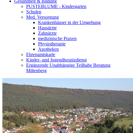
Gesundheit & Bildung
PUSTEBLUME - Kindergarten
Schulen
Med. Versorgung
Krankenhäuser in der Umgebung
Hausärzte
Zahnärzte
medizinische Praxen
Physiotherapie
Apotheken
Ehrenamtskarte
Kinder- und Jugendhospizdienst
Ergänzende Unabhängige Teilhabe Beratung
Miltenberg