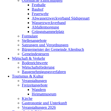
Öffentliche Einrichtungen
Festhalle
Bauhof
Feuerwehr
Abwasserzweckverband Südspessart
Wasserzweckverband
Abfallentsorgung
Grüngutsammelplatz
Formulare
Stellenangebote
Satzungen und Verordnungen
Bürgermeister der Gemeinde Altenbuch
Gemeindesteuern
Wirtschaft & Verkehr
Bodenrichtwerte
Wirtschaftsförderung
Baugenehmigungsverfahren
Tourismus & Kultur
Veranstaltungen
Freizeitangebote
Wandern
Heimatmuseum
Kirche
Gastronomie und Unterkunft
Veranstaltungen 2026